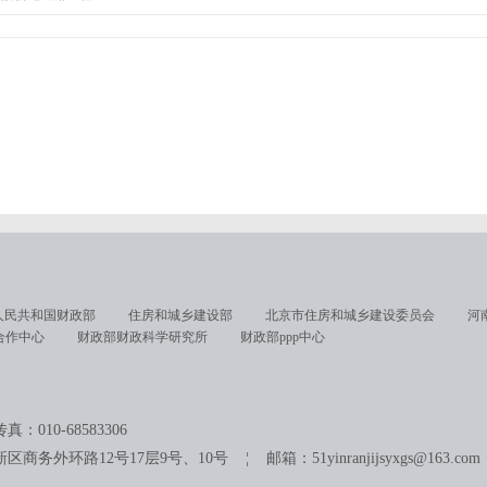
人民共和国财政部
住房和城乡建设部
北京市住房和城乡建设委员会
河
合作中心
财政部财政科学研究所
财政部ppp中心
010-68583306
外环路12号17层9号、10号 ¦ 邮箱：51yinranjijsyxgs@163.com