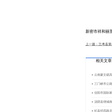
新密市祥和丽
上一篇：兰考县第
相关文章
云南蒙文砚
三门峡市公
信阳市国际
汤阴县绕城
杞县经四路